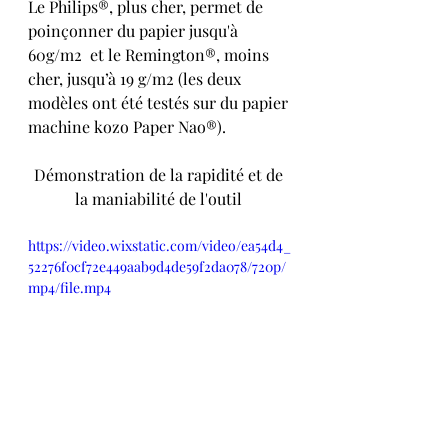
Le Philips®, plus cher, permet de 
poinçonner du papier jusqu'à 
60g/m2  et le Remington®, moins 
cher, jusqu’à 19 g/m2 (les deux 
modèles ont été testés sur du papier 
machine kozo Paper Nao®).
Démonstration de la rapidité et de 
la maniabilité de l'outil 
https://video.wixstatic.com/video/ea54d4_
52276f0cf72e449aab9d4de59f2da078/720p/
mp4/file.mp4