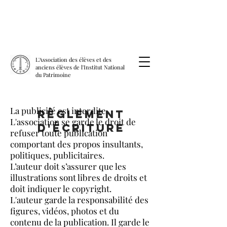
L'Association des élèves et des
anciens élèves de l'Institut National
du Patrimoine
La publicité est interdite
Règlement
L'association se garde le droit de
d'écriture
refuser toute publication
comportant des propos insultants,
politiques, publicitaires.
L’auteur doit s’assurer que les
illustrations sont libres de droits et
doit indiquer le copyright.
L'auteur garde la responsabilité des
figures, vidéos, photos et du
contenu de la publication. Il garde le