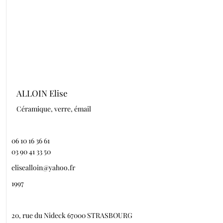
ALLOIN Elise
Céramique, verre, émail
06 10 16 36 61
03 90 41 33 50
elisealloin@yahoo.fr
1997
20, rue du Nideck 67000 STRASBOURG