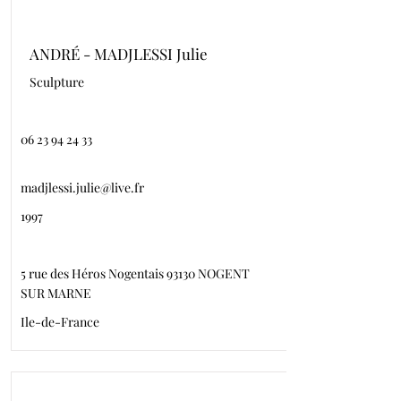
ANDRÉ - MADJLESSI Julie
Sculpture
06 23 94 24 33
madjlessi.julie@live.fr
1997
5 rue des Héros Nogentais 93130 NOGENT
SUR MARNE
Ile-de-France