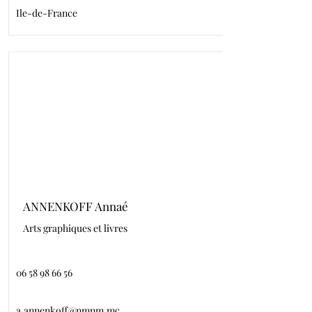
Ile-de-France
ANNENKOFF Annaé
Arts graphiques et livres
06 58 98 66 56
a.annenkoff@nmnm.mc